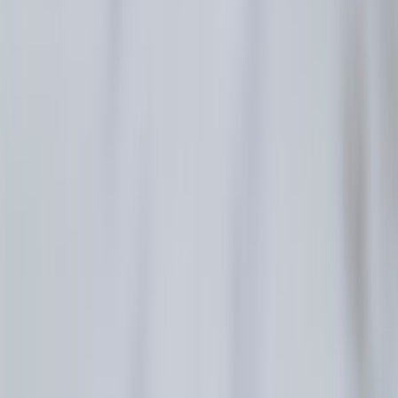
酒店设施
绿旅程
遨赏香港