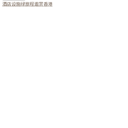
酒店设施
绿旅程
遨赏香港