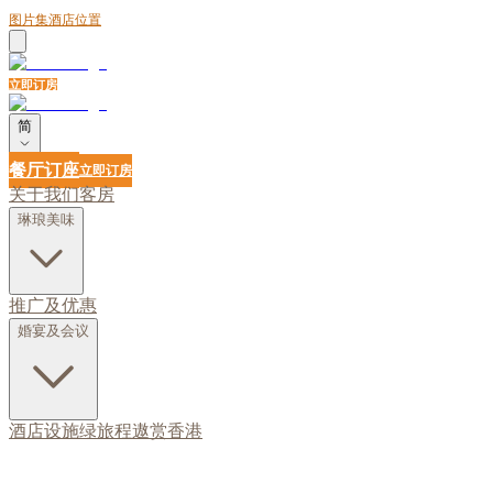
图片集
酒店位置
立即订房
简
餐厅订座
立即订房
关于我们
客房
琳琅美味
推广及优惠
婚宴及会议
酒店设施
绿旅程
遨赏香港