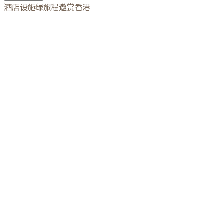
酒店设施
绿旅程
遨赏香港