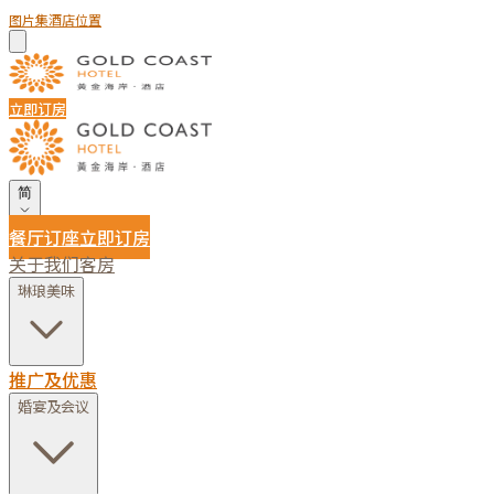
图片集
酒店位置
立即订房
简
餐厅订座
立即订房
关于我们
客房
琳琅美味
推广及优惠
婚宴及会议