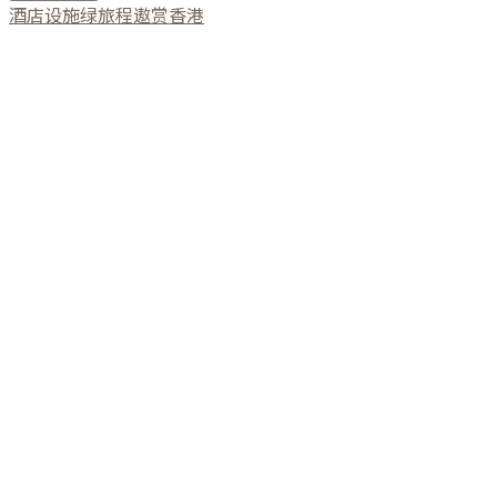
酒店设施
绿旅程
遨赏香港