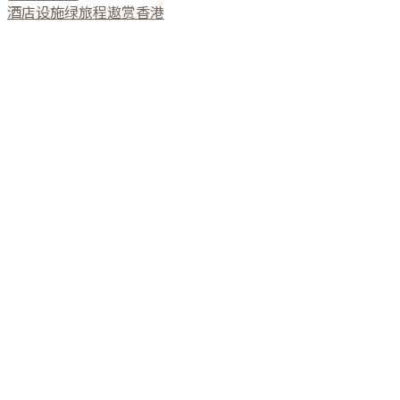
酒店设施
绿旅程
遨赏香港