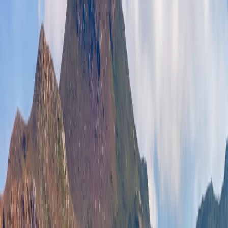
图片集
酒店位置
立即订房
简
餐厅订座
立即订房
关于我们
客房
琳琅美味
推广及优惠
婚宴及会议