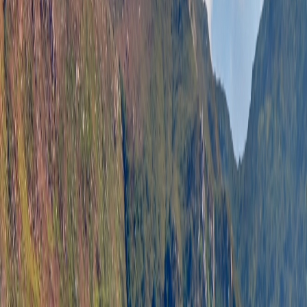
酒店设施
绿旅程
遨赏香港