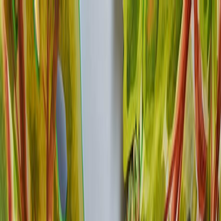
圖片集
酒店位置
立即訂房
简
餐廳訂座
立即訂房
關於我們
客房
琳琅美味
推廣及優惠
婚宴及會議