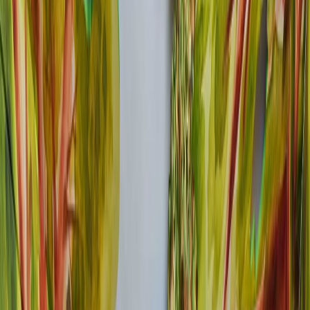
酒店設施
綠旅程
遨賞香港