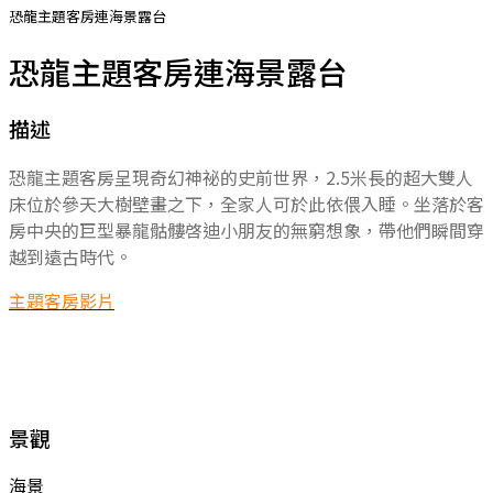
恐龍主題客房連海景露台
恐龍主題客房連海景露台
描述
恐龍主題客房呈現奇幻神祕的史前世界，2.5米長的超大雙人
床位於參天大樹壁畫之下，全家人可於此依偎入睡。坐落於客
房中央的巨型暴龍骷髏啓迪小朋友的無窮想象，帶他們瞬間穿
越到遠古時代。
主題客房影片
景觀
海景