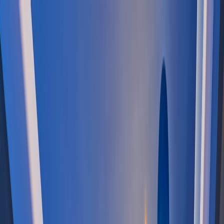
圖片集
酒店位置
立即訂房
简
餐廳訂座
立即訂房
關於我們
客房
琳琅美味
推廣及優惠
婚宴及會議