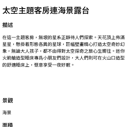
太空主題客房連海景露台
描述
在這一主題客房，無垠的星系正靜待人們探索。天花頂上佈滿
星星，懸掛着形態各異的星球，巨幅壁畫精心打造太空奇妙幻
象，無論大人孩子，都不由得對太空探奇之旅心生嚮往。迷你
火箭艙造型睡床專爲小朋友們設計，大人們則可在火山口造型
的舒適睡床上，愜意享受一夜好眠。
景觀
海景
面積