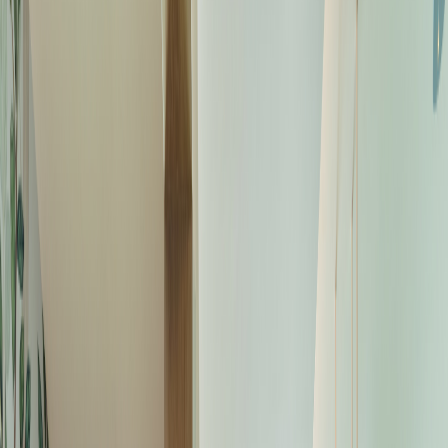
酒店設施
綠旅程
遨賞香港