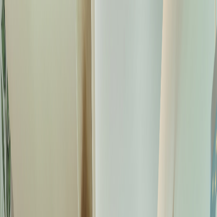
圖片集
酒店位置
立即訂房
简
餐廳訂座
立即訂房
關於我們
客房
琳琅美味
推廣及優惠
婚宴及會議