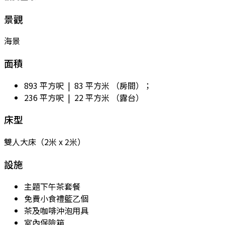
景觀
海景
面積
893 平方呎 | 83 平方米 （房間）；
​236 平方呎 | 22 平方米 （露台）
床型
雙人大床​（2米 x 2米）
設施
主題下午茶套餐
免費小食禮籃乙個
茶及咖啡沖泡用具
室內保險箱