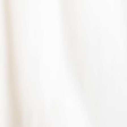
酒店設施
綠旅程
遨賞香港