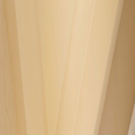
酒店設施
綠旅程
遨賞香港