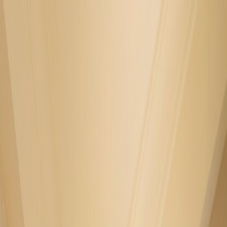
圖片集
酒店位置
立即訂房
简
餐廳訂座
立即訂房
關於我們
客房
琳琅美味
推廣及優惠
婚宴及會議