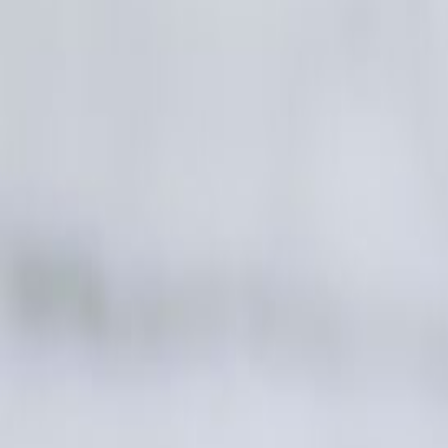
酒店設施
綠旅程
遨賞香港