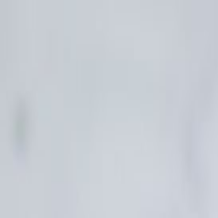
圖片集
酒店位置
餐廳訂座
简
餐廳訂座
立即訂房
關於我們
客房
琳琅美味
推廣及優惠
婚宴及會議