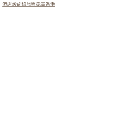
酒店設施
綠旅程
遨賞香港