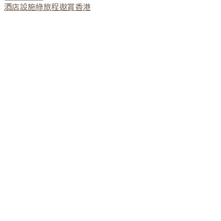
酒店設施
綠旅程
遨賞香港