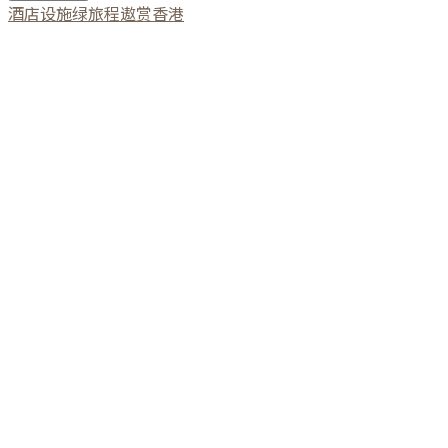
酒店设施
绿旅程
遨赏香港