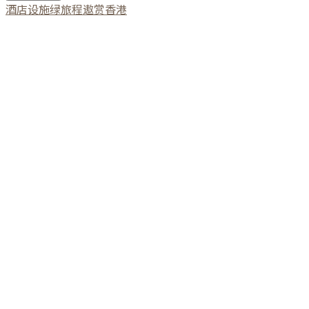
酒店设施
绿旅程
遨赏香港