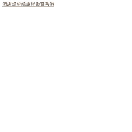
酒店設施
綠旅程
遨賞香港