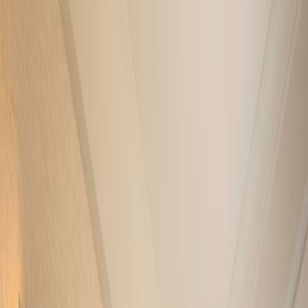
酒店设施
绿旅程
遨赏香港