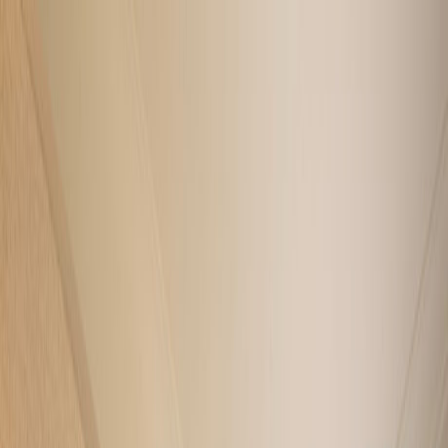
图片集
酒店位置
立即订房
简
餐厅订座
立即订房
关于我们
客房
琳琅美味
推广及优惠
婚宴及会议