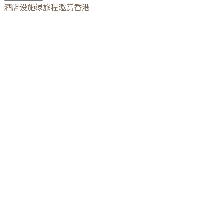
酒店设施
绿旅程
遨赏香港