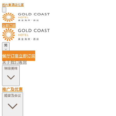
图片集
酒店位置
立即订房
简
餐厅订座
立即订房
关于我们
客房
琳琅美味
推广及优惠
婚宴及会议