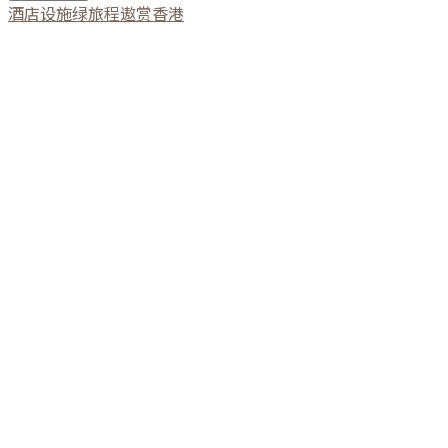
酒店设施
绿旅程
遨赏香港