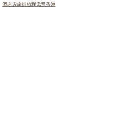
酒店设施
绿旅程
遨赏香港