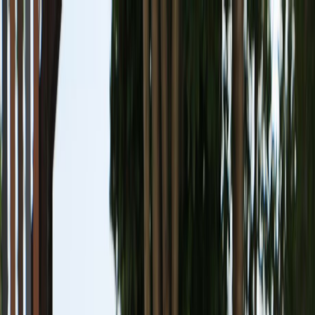
图片集
酒店位置
立即订房
简
餐厅订座
立即订房
关于我们
客房
琳琅美味
推广及优惠
婚宴及会议