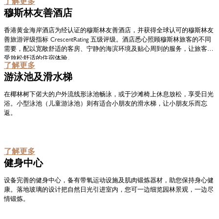
了解更多
穆斯林友善酒店
香港黄金海岸酒店为经认证的穆斯林友善酒店，并获得全球认可的穆斯林友
善旅游评级指标 CrescentRating 五级评级。酒店悉心照顾穆斯林旅客的不同
需要，配以宽敞舒适的客房、宁静的海滨环境及贴心周到的服务，让旅客享
受放松舒适的住宿体验。
了解更多
游泳池及滑水梯
在椰林树下偌大的户外流线形泳池畅泳，或于沙滩椅上休息放松，享受日光
浴。小型泳池（儿童游泳池）则有适合小朋友的滑水梯，让小朋友乐而忘
返。
了解更多
健身中心
设备完善的健身中心，备有带氧运动设施及肌肉锻炼器材，助您保持身心健
康。落地玻璃的设计把自然日光引进室内，您可一边细览园林景观，一边尽
情锻炼。