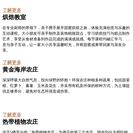
了解更多
烘焙教室
在专业厨师的带领下，亲子携手展开甜蜜烘焙之旅，体验充满创意与乐趣的
互动课程。大小朋友可亲手制作及装饰精致甜点，学习烘焙技巧与糕点制作
艺术，享受从食材准备到作品完成的满满成就感。每节课程均融汇学习、创
意与亲子互动，让一家大小共享温馨时光，并将甜蜜成果带回家与亲友分
享。
了解更多
黄金海岸农庄​
深深呼吸大自然气息，投向绿野的怀抱！环保农庄种植多种蔬果，包括甜菜
根、红萝卜、蕃薯、玉米及花生，并采用有机及环保的耕种方式，为土壤提
供足够养分，避免对生态环境造成伤害。
了解更多
热带植物农庄
设于5楼平台的「热带植物农庄」为酒店的第三个农庄，园内划分为观叶植