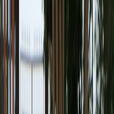
酒店设施
绿旅程
遨赏香港