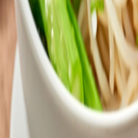
酒店设施
绿旅程
遨赏香港