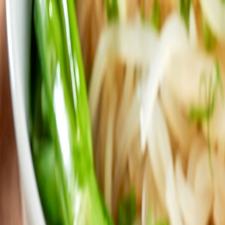
图片集
酒店位置
餐厅订座
简
餐厅订座
立即订房
关于我们
客房
琳琅美味
推广及优惠
婚宴及会议