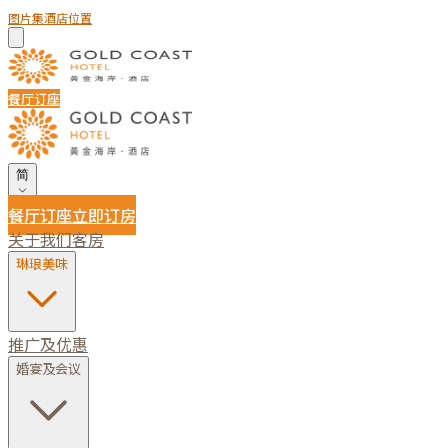
图片集
酒店位置
餐厅订座
简
餐厅订座
立即订房
关于我们
客房
琳琅美味
推广及优惠
婚宴及会议