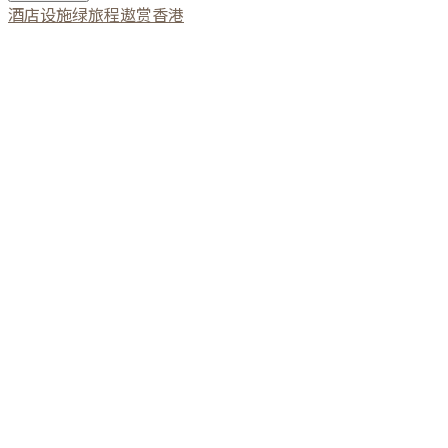
酒店设施
绿旅程
遨赏香港