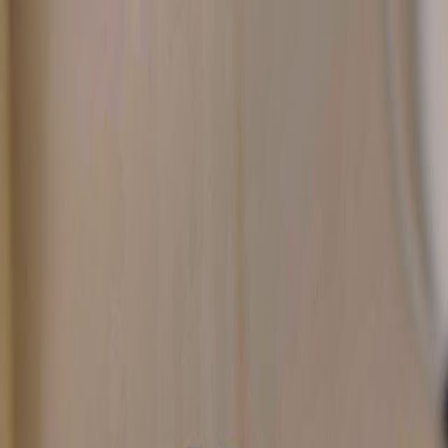
圖片集
酒店位置
餐廳訂座
简
餐廳訂座
立即訂房
關於我們
客房及套房
餐飲
優惠及網上商店
婚宴及會議
設施
地道指南