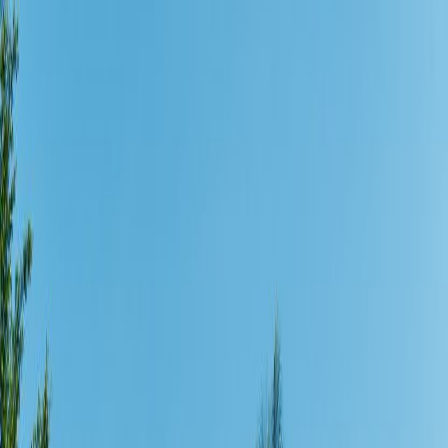
圖片集
酒店位置
立即訂房
简
餐廳訂座
立即訂房
關於我們
客房
琳琅美味
推廣及優惠
婚宴及會議