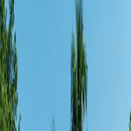
酒店設施
綠旅程
遨賞香港