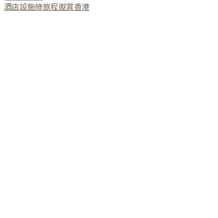
酒店設施
綠旅程
遨賞香港