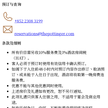
预订与查询
+852 2308 3199
reservations@thepottinger.com
条款及细则
所有价目需另收10%服务费及3%酒店房间税
（HAT）。
客人必须于预订时使用有效信用卡确认预订。
如阁下于入住前48小时内对预订内容作出修订丶取消预
订丶或未能于入住日子出现，酒店将收取第一晚房费连
服务费。
优惠不能与其他优惠同时使用。
上述房价及礼遇如有更改，恕不另行通知。
此项礼遇只供客人住宿之用，不适用于宴会及商业用
途。
如有任何争议，中环．石板街酒店保留终决定权。