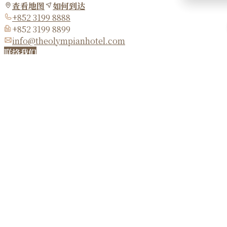
查看地图
如何到达
+852 3199 8888
+852 3199 8899
info@theolympianhotel.com
联络我们
立即订房
服务
关于我们
客房及套房
最新优惠
设施
地道指南
信和酒店
职位空缺
关于信和酒店